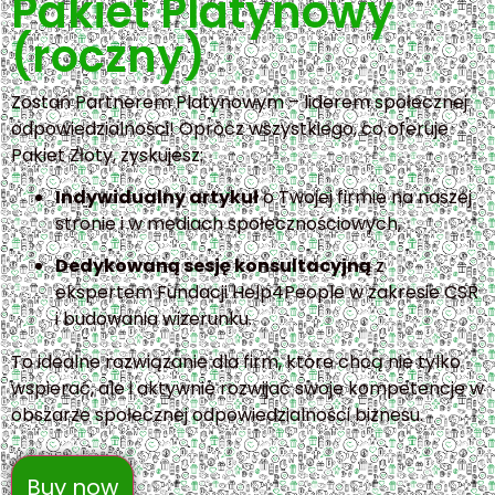
Pakiet Platynowy
(roczny)
Zostań Partnerem Platynowym – liderem społecznej
odpowiedzialności! Oprócz wszystkiego, co oferuje
Pakiet Złoty, zyskujesz:
Indywidualny artykuł
o Twojej firmie na naszej
stronie i w mediach społecznościowych,
Dedykowaną sesję konsultacyjną
z
ekspertem Fundacji Help4People w zakresie CSR
i budowania wizerunku.
To idealne rozwiązanie dla firm, które chcą nie tylko
wspierać, ale i aktywnie rozwijać swoje kompetencje w
obszarze społecznej odpowiedzialności biznesu.
Buy now