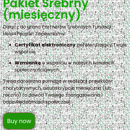
Pakiet Srebrny
(miesięczny)
Dołącz do grona Partnerów Srebrnych Fundacji
Help4People! Zapewniamy:
Certyfikat elektroniczny
potwierdzający Twoje
wsparcie,
Wzmiankę
o wsparciu w naszych kanałach
społecznościowych.
Twoja darowizna pomaga w realizacji projektów
charytatywnych, a subskrypcja miesięczna (lub
roczna) to dowód Twojego zaangażowania i
odpowiedzialności społecznej.
Buy now